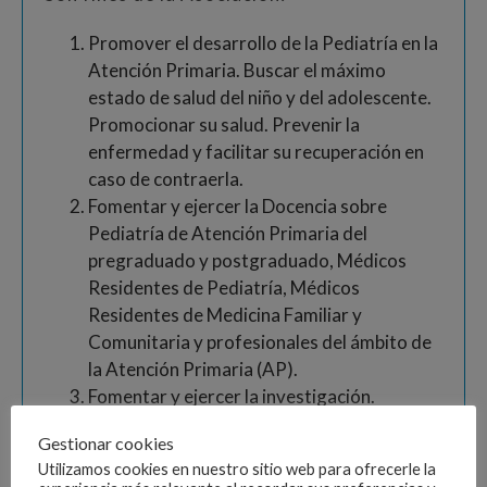
Promover el desarrollo de la Pediatría en la
Atención Primaria. Buscar el máximo
estado de salud del niño y del adolescente.
Promocionar su salud. Prevenir la
enfermedad y facilitar su recuperación en
caso de contraerla.
Fomentar y ejercer la Docencia sobre
Pediatría de Atención Primaria del
pregraduado y postgraduado, Médicos
Residentes de Pediatría, Médicos
Residentes de Medicina Familiar y
Comunitaria y profesionales del ámbito de
la Atención Primaria (AP).
Fomentar y ejercer la investigación.
Coordinar los diferentes programas
Gestionar cookies
sanitarios relacionados con el niño sano y
Utilizamos cookies en nuestro sitio web para ofrecerle la
enfermo.