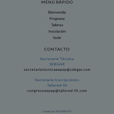
MENÚ RÁPIDO
Bienvenida
Programa
Talleres
Inscripción
Sede
CONTACTO
Secretaría Técnica
SEBGAR
secretariatecnicaaepap@sebgar.com
Secretaría Inscripciones
Tailored-fit
congresoaepap@tailored-fit.com
Creado por TAILORED-FIT