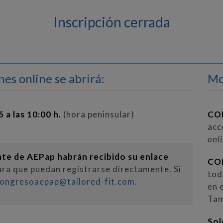
Inscripción cerrada
es online se abrirá:
Mo
a las 10:00 h.
(hora peninsular)
CO
acc
onl
nte de AEPap habrán recibido su enlace
CO
ara que puedan registrarse directamente. Si
tod
ongresoaepap@tailored-fit.com.
en 
Tam
5
So