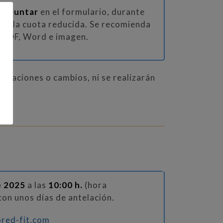
 adjuntar
en el formulario, durante
car la cuota reducida. Se recomienda
: PDF, Word e imagen.
celaciones o cambios, ni se realizarán
e 2025
a las
10:00 h.
(hora
on unos días de antelación.
red-fit.com