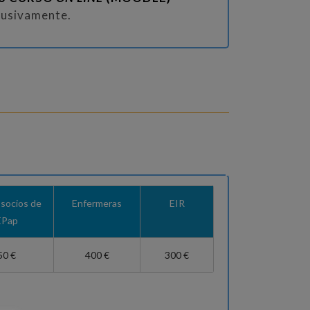
lusivamente.
socios de
Enfermeras
EIR
EPap
50 €
400 €
300 €