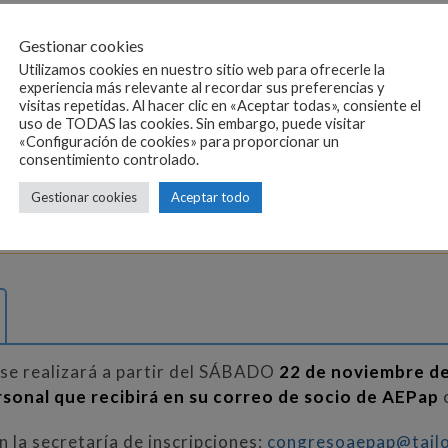
e la AEPap, así como las ENFERMERAS O EIR,
deberán
Gestionar cookies
ENTO ACREDITATIVO
de que lo son para poder apli
Utilizamos cookies en nuestro sitio web para ofrecerle la
momento de hacer la inscripción. Formatos admitidos
experiencia más relevante al recordar sus preferencias y
visitas repetidas. Al hacer clic en «Aceptar todas», consiente el
uso de TODAS las cookies. Sin embargo, puede visitar
«Configuración de cookies» para proporcionar un
 inscripción no son reembolsables. No se admitirán can
consentimiento controlado.
Gestionar cookies
Aceptar todo
se realizará a partir del SÁBADO
22 de noviembre d
rsonal que recibirá en su correo de socio de AEPap
c
n la secretaría de inscripciones:
congresoaepap@tailo