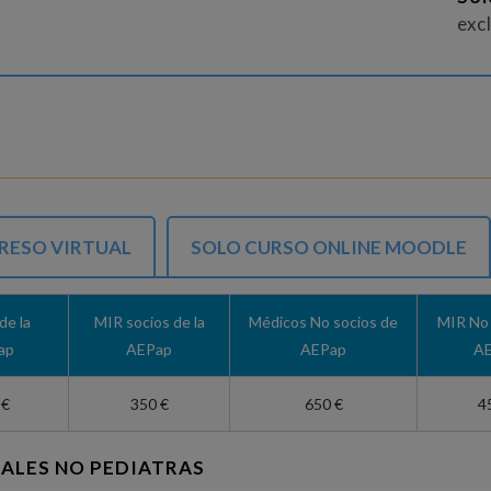
exc
RESO VIRTUAL
SOLO CURSO ONLINE MOODLE
de la
MIR socios de la
Médicos No socios de
MIR No 
ap
AEPap
AEPap
A
 €
350 €
650 €
4
ALES NO PEDIATRAS