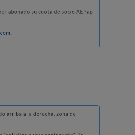
aber abonado su cuota de socio AEPap
.com
.
o arriba a la derecha, zona de
a “solicitar nueva contraseña”. Te