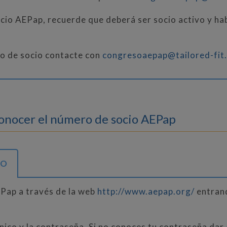
ocio AEPap, recuerde que deberá ser socio activo y h
ro de socio contacte con
congresoaepap@tailored-fit
conocer el número de socio AEPap
IO
EPap a través de la web
http://www.aepap.org/
entrand
nico y la contraseña. Si no conoces tu contraseña dar 