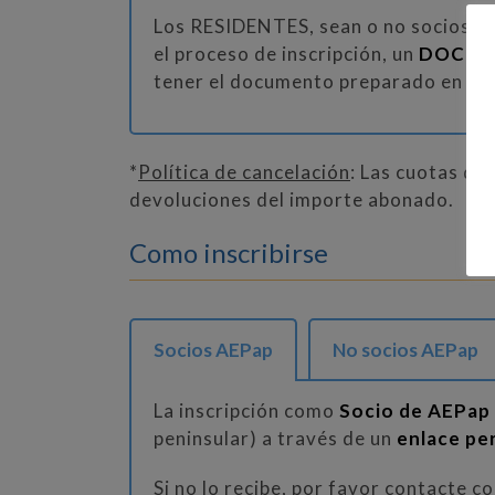
Los RESIDENTES, sean o no socios d
el proceso de inscripción, un
DOCUM
tener el documento preparado en el 
*
Política de cancelación
: Las cuotas de
devoluciones del importe abonado.
Como inscribirse
Socios AEPap
No socios AEPap
La inscripción como
Socio de AEPap
peninsular) a través de un
enlace pe
Si no lo recibe, por favor contacte co