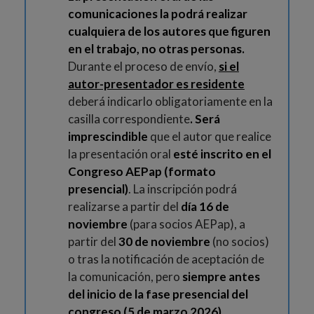
comunicaciones la podrá realizar
cualquiera de los autores que figuren
en el trabajo, no otras personas.
Durante el proceso de envío,
si el
autor-presentador es residente
deberá indicarlo obligatoriamente en la
casilla correspondiente
.
Será
imprescindible
que el autor que realice
la presentación oral
esté inscrito en el
Congreso AEPap (formato
presencial)
. La inscripción podrá
realizarse a partir del
día 16 de
noviembre
(para socios AEPap), a
partir del
30 de noviembre
(no socios)
o tras la notificación de aceptación de
la comunicación, pero
siempre antes
del inicio de la fase presencial del
congreso (5 de marzo 2026).