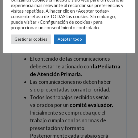
experiencia más relevante al recordar sus preferencias y
Normas para su
visitas repetidas. Al hacer clic en «Aceptar todas»,
consiente el uso de TODAS las cookies. Sin embargo,
elaboración, envío y
puede visitar «Configuración de cookies» para
proporcionar un consentimiento controlado.
presentación
Gestionar cookies
Aceptar todo
El contenido de las comunicaciones
debe estar relacionado con
la Pediatría
de Atención Primaria.
Las comunicaciones no deben haber
sido presentadas con anterioridad.
Todos los trabajos recibidos serán
valorados por un
comité evaluador.
Inicialmente se comprueba que el
trabajo cumpla con las normas de
presentación y formato.
Posteriormente cada trabajo será