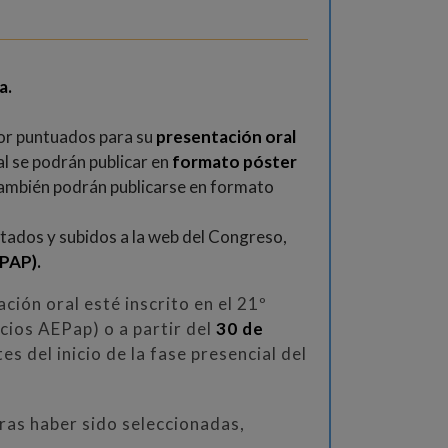
a.
jor puntuados para su
presentación oral
al se podrán publicar en
formato póster
también podrán publicarse en formato
tados y subidos a la web del Congreso,
RPAP).
ción oral esté inscrito en el 21º
cios AEPap) o a partir del
30 de
s del inicio de la fase presencial del
tras haber sido seleccionadas,