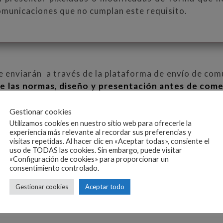
omunicaciones que no cumplan este requisito.
 enviarán a través de la plataforma de envío de comu
e las normas, diseño y presentación antes de come
Gestionar cookies
Utilizamos cookies en nuestro sitio web para ofrecerle la
CERRADO
experiencia más relevante al recordar sus preferencias y
visitas repetidas. Al hacer clic en «Aceptar todas», consiente el
uso de TODAS las cookies. Sin embargo, puede visitar
«Configuración de cookies» para proporcionar un
ENVÍO
PRESENTACIÓN
PREMIOS
consentimiento controlado.
Gestionar cookies
Aceptar todo